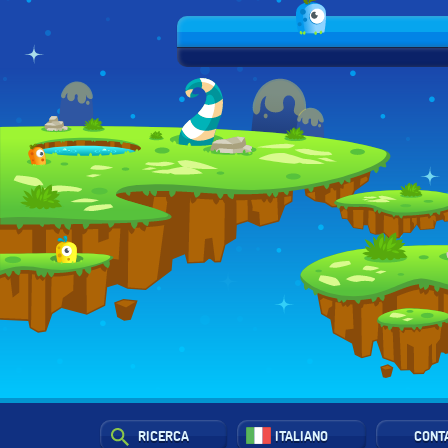
RICERCA
ITALIANO
CONT