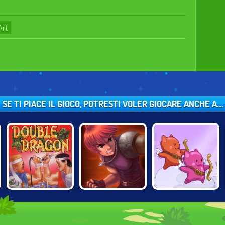
Art
SE TI PIACE IL GIOCO, POTRESTI VOLER GIOCARE ANCHE A....
ARM OF
TWIN SHOT 2:
DOUBLE DRAGON
REVENGE
GOOD 'N EVIL