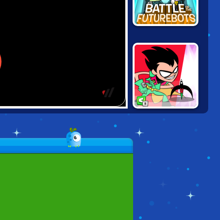
FAIRLY ODD
PARENTS: FIGHT
OF THE
FUTUREBOTS
TEEN TITANS
JUMP JOUSTS