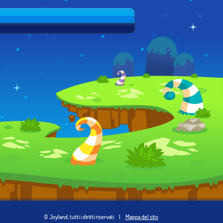
© Joyland, tutti i diritti riservati
|
Mappa del sito