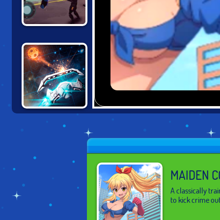
CYBER RAGE
RETRIBUTION
BREAKOUT PRO!
MAIDEN C
A classically tr
to kick crime out