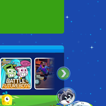
FAIRLY ODD
CYBER RAGE
TEEN TITANS
PARENTS: FIGHT
RETRIBUTION
JUMP JOUSTS
OF THE