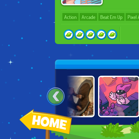
Action
Arcade
Beat Em Up
Pixel 
SUPER HERO
GLADIATOR:
GRABANAKKI
BRAWL
TRUE STORY