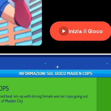
INFORMAZIONI SUL GIOCO MAIDEN COPS
OPS
ained beat 'em up with strong female warrior cops going out
 of Maiden City.