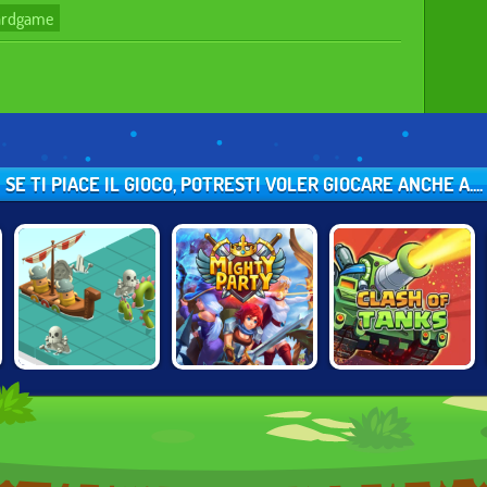
ardgame
SE TI PIACE IL GIOCO, POTRESTI VOLER GIOCARE ANCHE A....
BATTLETABS.IO
MIGHTY PARTY
CLASH OF TANKS