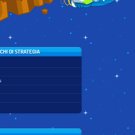
CHI DI STRATEGIA
s