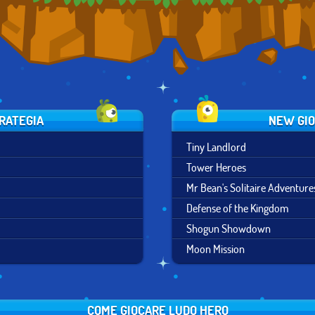
TRATEGIA
NEW GIO
Tiny Landlord
Tower Heroes
Mr Bean's Solitaire Adventure
Defense of the Kingdom
Shogun Showdown
Moon Mission
COME GIOCARE LUDO HERO