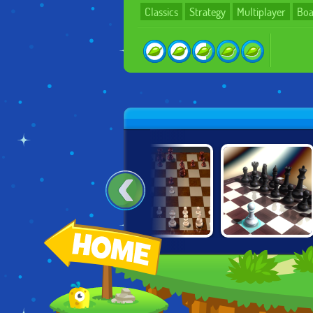
Classics
Strategy
Multiplayer
Bo
PLANTS VS
BETTER THAN
SPARK CHESS
ZOMBIES
CHESS