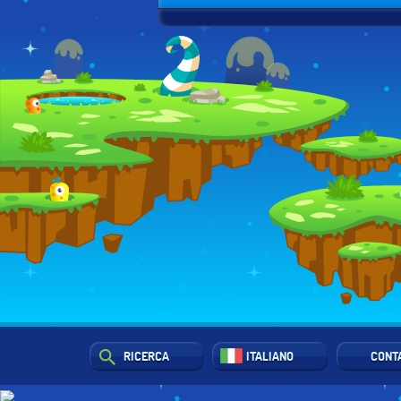
RICERCA
ITALIANO
CONT