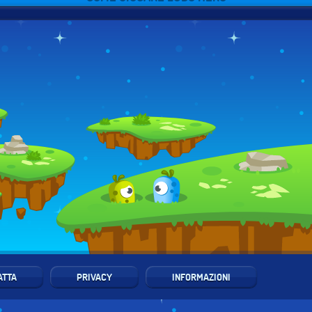
ATTA
PRIVACY
INFORMAZIONI