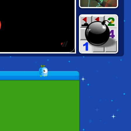
RISK: WARZONE
MINESWEEPER.IO