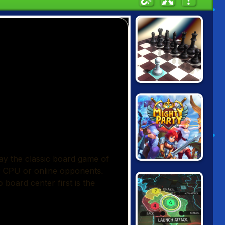
BETTER THAN
CHESS
MIGHTY PARTY