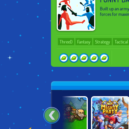
Built up an army
forces for maxi
ThreeD
Fantasy
Strategy
Tactica
CALDO!