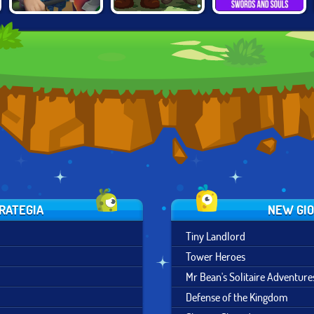
KNIGHTS OF
ARMY OF
SWORDS AND
FORTUNE
SILVERITE
SOULS
TRATEGIA
NEW GIO
Tiny Landlord
Tower Heroes
Mr Bean's Solitaire Adventure
Defense of the Kingdom