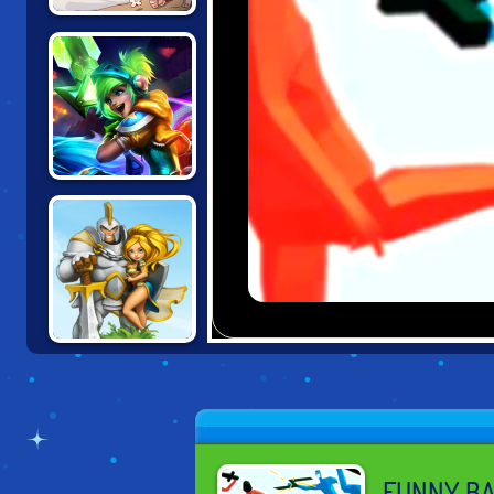
TEAM
COMMANDER
CLASH OF
LEGENDS
WARCRAFT
BATTLE TOWERS
FUNNY BA