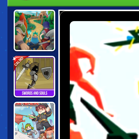
KNIGHTS OF
CALDO!
FORTUNE
SWORDS AND
SOULS