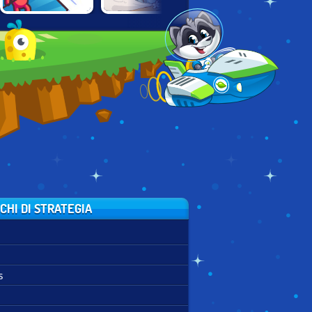
TEAM
DRAW ATTACK
TOWER CRUSH
COMMANDER
CHI DI STRATEGIA
s