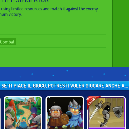
 using limited resources and match it against the enemy
mum victory.
l Combat
SE TI PIACE IL GIOCO, POTRESTI VOLER GIOCARE ANCHE A....
CALDO!