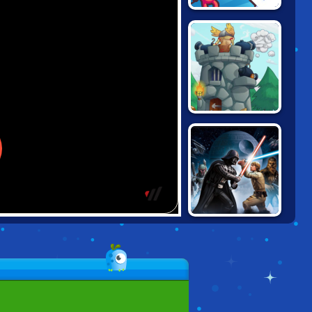
DRAW ATTACK
TOWER CRUSH
STAR WARS:
GALAXY OF
HEROES