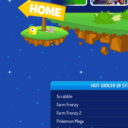
DYNAMONS
SUMMON THE
MIGHTY PARTY
WORLD
HERO
HOT GIOCHI DI S
Scrabble
Farm Frenzy
Farm Frenzy 2
Pokemon Mega